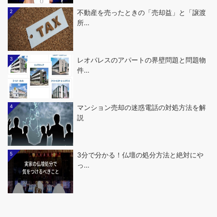
2
不動産を売ったときの「売却益」と「譲渡
所…
3
レオパレスのアパートの界壁問題と問題物
件…
4
マンション売却の迷惑電話の対処方法を解
説
5
3分で分かる！仏壇の処分方法と絶対にや
っ…