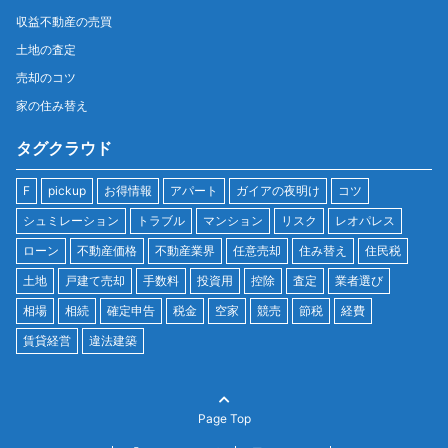
収益不動産の売買
土地の査定
売却のコツ
家の住み替え
タグクラウド
F
pickup
お得情報
アパート
ガイアの夜明け
コツ
シュミレーション
トラブル
マンション
リスク
レオパレス
ローン
不動産価格
不動産業界
任意売却
住み替え
住民税
土地
戸建て売却
手数料
投資用
控除
査定
業者選び
相場
相続
確定申告
税金
空家
競売
節税
経費
賃貸経営
違法建築
Page Top