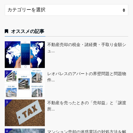
オススメの記事
1
不動産売却の税金・諸経費・手取り金額シ
ュ…
2
レオパレスのアパートの界壁問題と問題物
件…
3
不動産を売ったときの「売却益」と「譲渡
所…
4
マンション売却の迷惑電話の対処方法を解