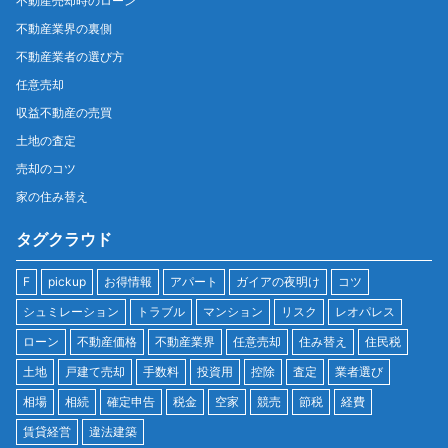
不動産売却時のローン
不動産業界の裏側
不動産業者の選び方
任意売却
収益不動産の売買
土地の査定
売却のコツ
家の住み替え
タグクラウド
F
pickup
お得情報
アパート
ガイアの夜明け
コツ
シュミレーション
トラブル
マンション
リスク
レオパレス
ローン
不動産価格
不動産業界
任意売却
住み替え
住民税
土地
戸建て売却
手数料
投資用
控除
査定
業者選び
相場
相続
確定申告
税金
空家
競売
節税
経費
賃貸経営
違法建築