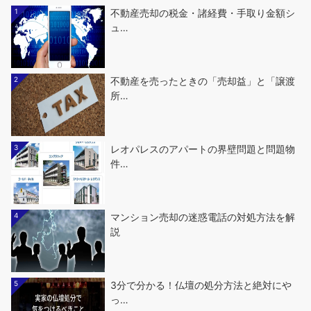
1
不動産売却の税金・諸経費・手取り金額シ
ュ…
2
不動産を売ったときの「売却益」と「譲渡
所…
3
レオパレスのアパートの界壁問題と問題物
件…
4
マンション売却の迷惑電話の対処方法を解
説
5
3分で分かる！仏壇の処分方法と絶対にや
っ…