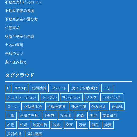
不動産売却時のローン
不動産業界の裏側
不動産業者の選び方
任意売却
収益不動産の売買
土地の査定
売却のコツ
家の住み替え
タグクラウド
F
pickup
お得情報
アパート
ガイアの夜明け
コツ
シュミレーション
トラブル
マンション
リスク
レオパレス
ローン
不動産価格
不動産業界
任意売却
住み替え
住民税
土地
戸建て売却
手数料
投資用
控除
査定
業者選び
相場
相続
確定申告
税金
空家
競売
節税
経費
賃貸経営
違法建築