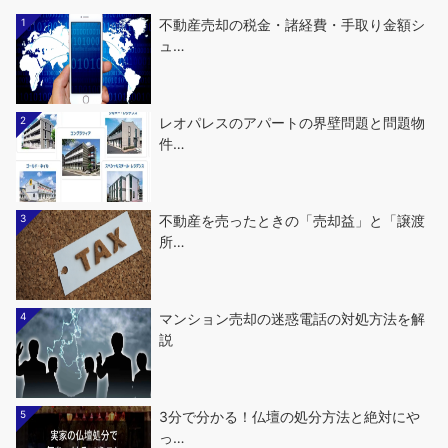
1
不動産売却の税金・諸経費・手取り金額シ
ュ…
2
レオパレスのアパートの界壁問題と問題物
件…
3
不動産を売ったときの「売却益」と「譲渡
所…
4
マンション売却の迷惑電話の対処方法を解
説
5
3分で分かる！仏壇の処分方法と絶対にや
っ…