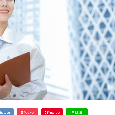
hatebu
Pocket
Pinterest
LINE