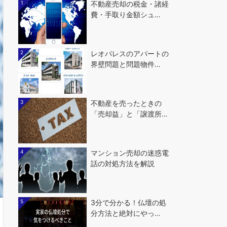
1
不動産売却の税金・諸経
費・手取り金額シュ…
2
レオパレスのアパートの
界壁問題と問題物件…
3
不動産を売ったときの
「売却益」と「譲渡所…
4
マンション売却の迷惑電
話の対処方法を解説
5
3分で分かる！仏壇の処
分方法と絶対にやっ…