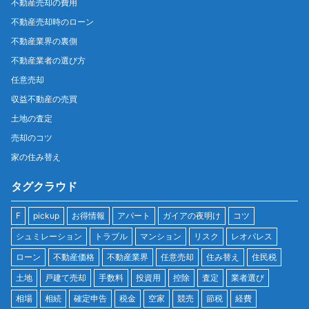
不動産売却の費用
不動産売却時のローン
不動産業界の裏側
不動産業者の選び方
任意売却
収益不動産の売買
土地の査定
売却のコツ
家の住み替え
タグクラウド
F
pickup
お得情報
アパート
ガイアの夜明け
コツ
シュミレーション
トラブル
マンション
リスク
レオパレス
ローン
不動産価格
不動産業界
任意売却
住み替え
住民税
土地
戸建て売却
手数料
投資用
控除
査定
業者選び
相場
相続
確定申告
税金
空家
競売
節税
経費