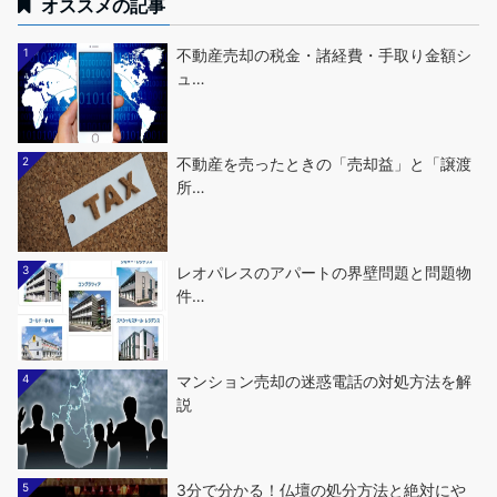
オススメの記事
1
不動産売却の税金・諸経費・手取り金額シ
ュ…
2
不動産を売ったときの「売却益」と「譲渡
所…
3
レオパレスのアパートの界壁問題と問題物
件…
4
マンション売却の迷惑電話の対処方法を解
説
5
3分で分かる！仏壇の処分方法と絶対にや