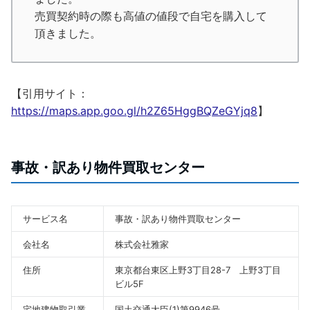
売買契約時の際も高値の値段で自宅を購入して
頂きました。
【引用サイト：
https://maps.app.goo.gl/h2Z65HggBQZeGYjq8
】
事故・訳あり物件買取センター
サービス名
事故・訳あり物件買取センター
会社名
株式会社雅家
住所
東京都台東区上野3丁目28-7 上野3丁目
ビル5F
宅地建物取引業
国土交通大臣(1)第9946号