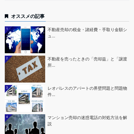
オススメの記事
1
不動産売却の税金・諸経費・手取り金額シ
ュ…
2
不動産を売ったときの「売却益」と「譲渡
所…
3
レオパレスのアパートの界壁問題と問題物
件…
4
マンション売却の迷惑電話の対処方法を解
説