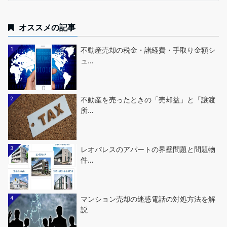
オススメの記事
1
不動産売却の税金・諸経費・手取り金額シ
ュ…
2
不動産を売ったときの「売却益」と「譲渡
所…
3
レオパレスのアパートの界壁問題と問題物
件…
4
マンション売却の迷惑電話の対処方法を解
説