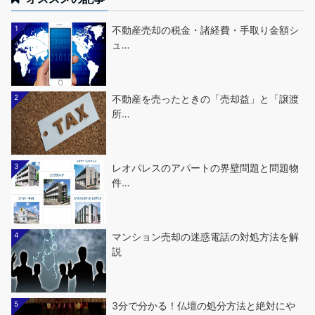
1
不動産売却の税金・諸経費・手取り金額シ
ュ…
2
不動産を売ったときの「売却益」と「譲渡
所…
3
レオパレスのアパートの界壁問題と問題物
件…
4
マンション売却の迷惑電話の対処方法を解
説
5
3分で分かる！仏壇の処分方法と絶対にや