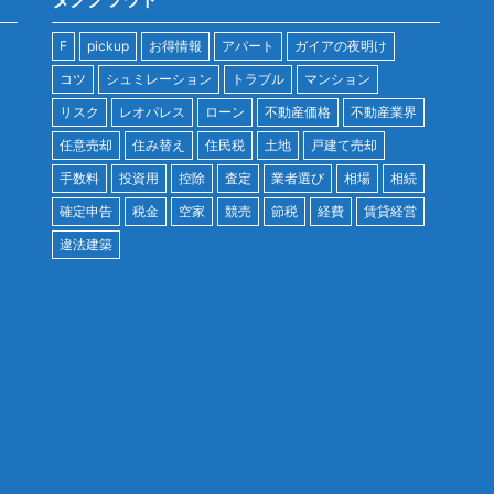
F
pickup
お得情報
アパート
ガイアの夜明け
コツ
シュミレーション
トラブル
マンション
リスク
レオパレス
ローン
不動産価格
不動産業界
任意売却
住み替え
住民税
土地
戸建て売却
手数料
投資用
控除
査定
業者選び
相場
相続
確定申告
税金
空家
競売
節税
経費
賃貸経営
違法建築