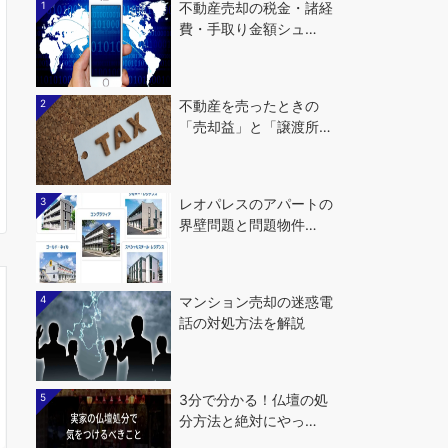
1
不動産売却の税金・諸経
費・手取り金額シュ…
2
不動産を売ったときの
「売却益」と「譲渡所…
3
レオパレスのアパートの
界壁問題と問題物件…
4
マンション売却の迷惑電
話の対処方法を解説
5
3分で分かる！仏壇の処
分方法と絶対にやっ…