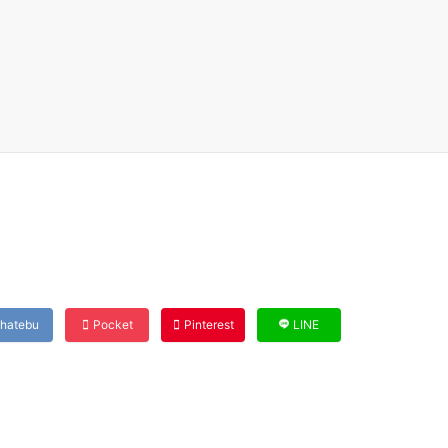
hatebu
Pocket
Pinterest
LINE