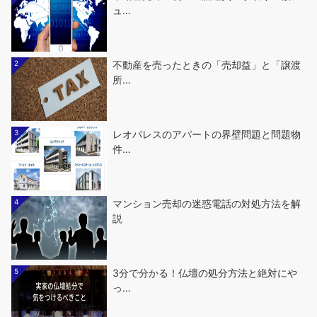
ュ…
2
不動産を売ったときの「売却益」と「譲渡
所…
3
レオパレスのアパートの界壁問題と問題物
件…
4
マンション売却の迷惑電話の対処方法を解
説
5
3分で分かる！仏壇の処分方法と絶対にや
っ…