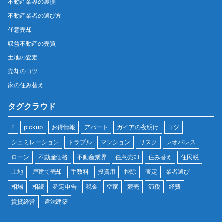
不動産業界の裏側
不動産業者の選び方
任意売却
収益不動産の売買
土地の査定
売却のコツ
家の住み替え
タグクラウド
F
pickup
お得情報
アパート
ガイアの夜明け
コツ
シュミレーション
トラブル
マンション
リスク
レオパレス
ローン
不動産価格
不動産業界
任意売却
住み替え
住民税
土地
戸建て売却
手数料
投資用
控除
査定
業者選び
相場
相続
確定申告
税金
空家
競売
節税
経費
賃貸経営
違法建築