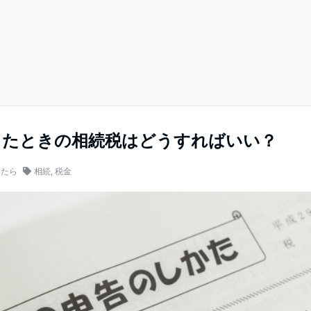
したときの相続税はどうすればいい？
したら
相続
,
税金