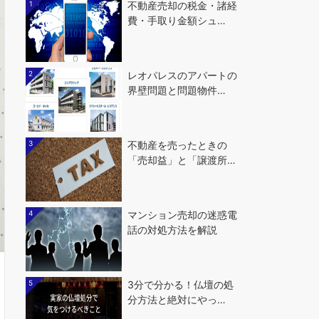
1
不動産売却の税金・諸経
費・手取り金額シュ…
2
レオパレスのアパートの
界壁問題と問題物件…
3
不動産を売ったときの
「売却益」と「譲渡所…
4
マンション売却の迷惑電
話の対処方法を解説
5
3分で分かる！仏壇の処
分方法と絶対にやっ…