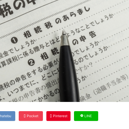
hatebu
Pocket
Pinterest
LINE