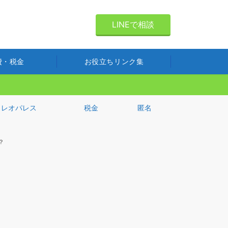
LINEで相談
費・税金
お役立ちリンク集
レオパレス
税金
匿名
？