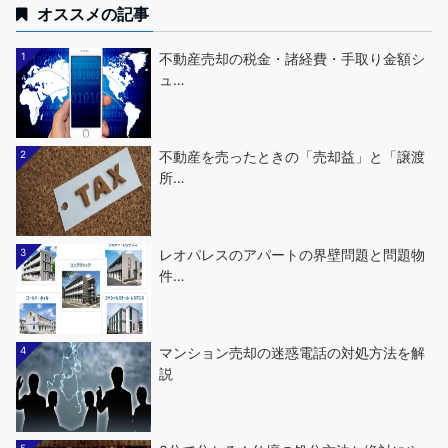
オススメの記事
1
不動産売却の税金・諸経費・手取り金額シ
ュ…
2
不動産を売ったときの「売却益」と「譲渡
所…
3
レオパレスのアパートの界壁問題と問題物
件…
4
マンション売却の迷惑電話の対処方法を解
説