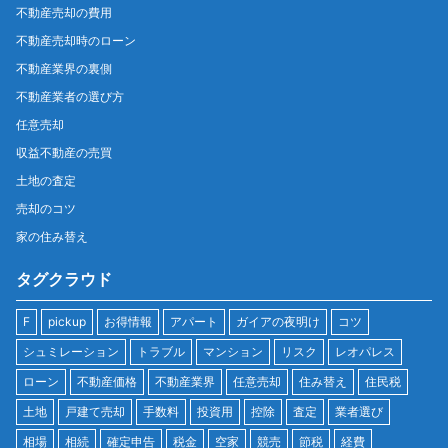
不動産売却の費用
不動産売却時のローン
不動産業界の裏側
不動産業者の選び方
任意売却
収益不動産の売買
土地の査定
売却のコツ
家の住み替え
タグクラウド
F
pickup
お得情報
アパート
ガイアの夜明け
コツ
シュミレーション
トラブル
マンション
リスク
レオパレス
ローン
不動産価格
不動産業界
任意売却
住み替え
住民税
土地
戸建て売却
手数料
投資用
控除
査定
業者選び
相場
相続
確定申告
税金
空家
競売
節税
経費