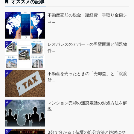
オススメの記事
1
不動産売却の税金・諸経費・手取り金額シ
ュ…
2
レオパレスのアパートの界壁問題と問題物
件…
3
不動産を売ったときの「売却益」と「譲渡
所…
4
マンション売却の迷惑電話の対処方法を解
説
5
3分で分かる！仏壇の処分方法と絶対にや