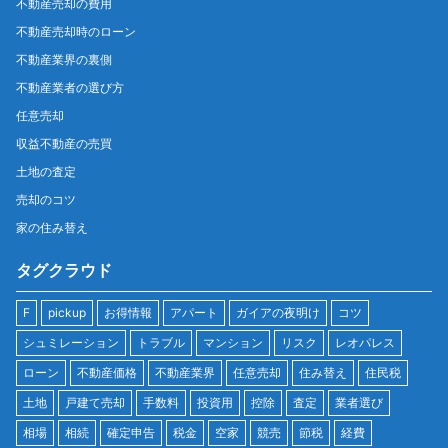
不動産売却の費用
不動産売却時のローン
不動産業界の裏側
不動産業者の選び方
任意売却
収益不動産の売買
土地の査定
売却のコツ
家の住み替え
タグクラウド
F
pickup
お得情報
アパート
ガイアの夜明け
コツ
シュミレーション
トラブル
マンション
リスク
レオパレス
ローン
不動産価格
不動産業界
任意売却
住み替え
住民税
土地
戸建て売却
手数料
投資用
控除
査定
業者選び
相場
相続
確定申告
税金
空家
競売
節税
経費