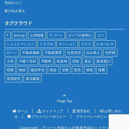
売却のコツ
家の住み替え
タグクラウド
F
pickup
お得情報
アパート
ガイアの夜明け
コツ
シュミレーション
トラブル
マンション
リスク
レオパレス
ローン
不動産価格
不動産業界
任意売却
住み替え
住民税
土地
戸建て売却
手数料
投資用
控除
査定
業者選び
相場
相続
確定申告
税金
空家
競売
節税
経費
賃貸経営
違法建築
Page Top
ホーム
サイトマップ
運営会社
お問い合わ
せ
プライバシーポリシー
プライバシーポリシー
Copyright アパート売却なら不動産売却のトリセツ