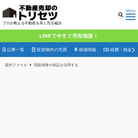
Menu
プロが教える不動産を高く売る秘訣
LINEで今すぐ売却相談！
記事一覧
投資物件の売買
相場情報
経費・税金
添付ファイル
瑕疵保険や保証を活用する