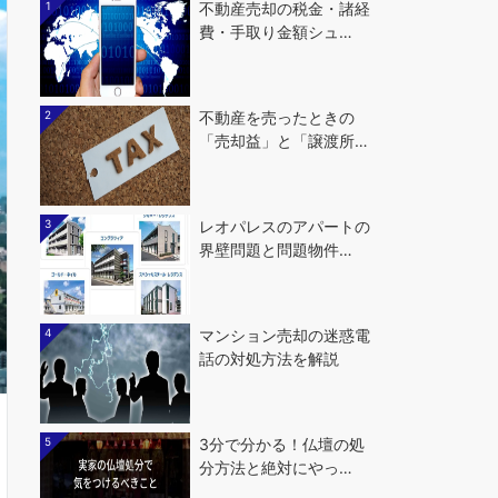
1
不動産売却の税金・諸経
費・手取り金額シュ…
2
不動産を売ったときの
「売却益」と「譲渡所…
3
レオパレスのアパートの
界壁問題と問題物件…
4
マンション売却の迷惑電
話の対処方法を解説
5
3分で分かる！仏壇の処
分方法と絶対にやっ…