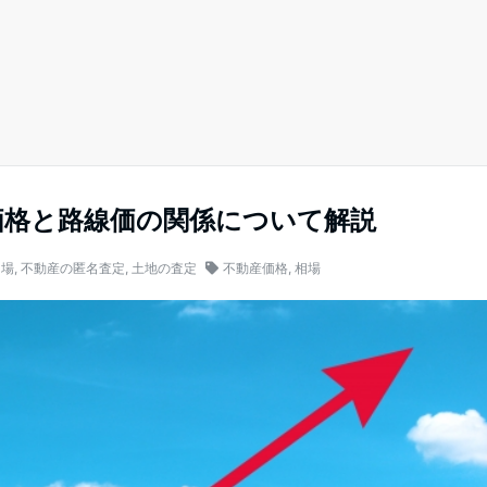
価格と路線価の関係について解説
相場
,
不動産の匿名査定
,
土地の査定
不動産価格
,
相場