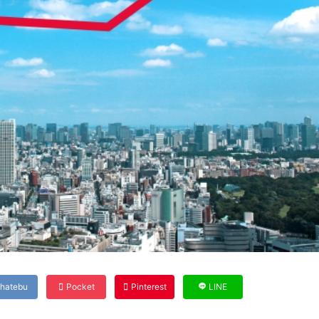
hatebu
Pocket
Pinterest
LINE