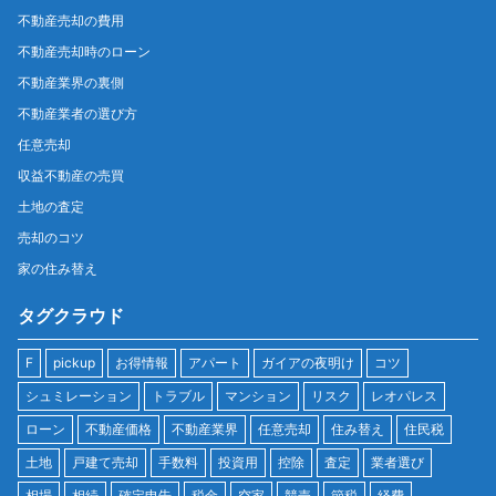
不動産売却の費用
不動産売却時のローン
不動産業界の裏側
不動産業者の選び方
任意売却
収益不動産の売買
土地の査定
売却のコツ
家の住み替え
タグクラウド
F
pickup
お得情報
アパート
ガイアの夜明け
コツ
シュミレーション
トラブル
マンション
リスク
レオパレス
ローン
不動産価格
不動産業界
任意売却
住み替え
住民税
土地
戸建て売却
手数料
投資用
控除
査定
業者選び
相場
相続
確定申告
税金
空家
競売
節税
経費