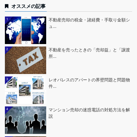
オススメの記事
1
不動産売却の税金・諸経費・手取り金額シ
ュ…
2
不動産を売ったときの「売却益」と「譲渡
所…
3
レオパレスのアパートの界壁問題と問題物
件…
4
マンション売却の迷惑電話の対処方法を解
説