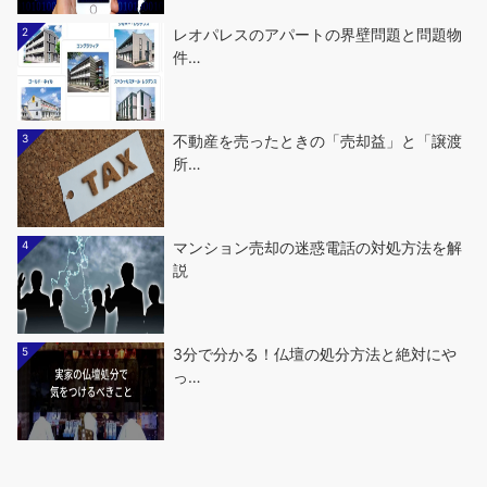
2
レオパレスのアパートの界壁問題と問題物
件…
3
不動産を売ったときの「売却益」と「譲渡
所…
4
マンション売却の迷惑電話の対処方法を解
説
5
3分で分かる！仏壇の処分方法と絶対にや
っ…