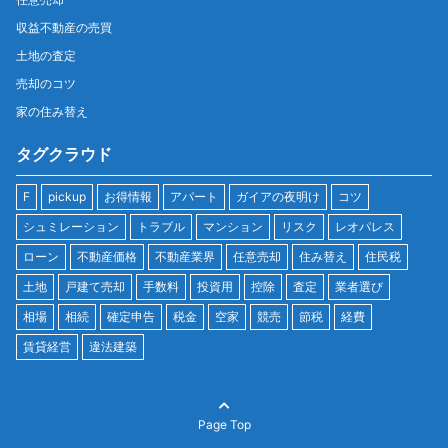
収益不動産の売買
土地の査定
売却のコツ
家の住み替え
タグクラウド
F
pickup
お得情報
アパート
ガイアの夜明け
コツ
シュミレーション
トラブル
マンション
リスク
レオパレス
ローン
不動産価格
不動産業界
任意売却
住み替え
住民税
土地
戸建て売却
手数料
投資用
控除
査定
業者選び
相場
相続
確定申告
税金
空家
競売
節税
経費
賃貸経営
違法建築
Page Top