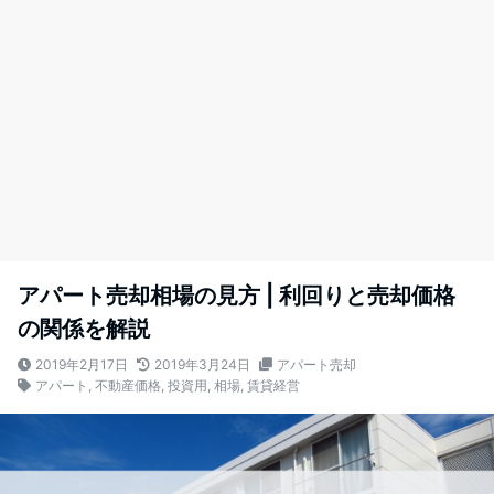
アパート売却相場の見方 | 利回りと売却価格
の関係を解説
2019年2月17日
2019年3月24日
アパート売却
アパート
,
不動産価格
,
投資用
,
相場
,
賃貸経営