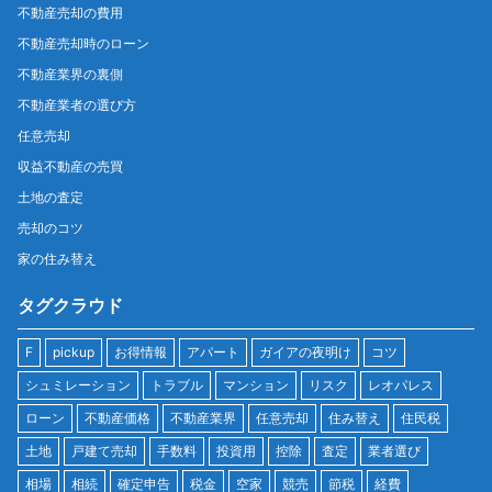
不動産売却の費用
不動産売却時のローン
不動産業界の裏側
不動産業者の選び方
任意売却
収益不動産の売買
土地の査定
売却のコツ
家の住み替え
タグクラウド
F
pickup
お得情報
アパート
ガイアの夜明け
コツ
シュミレーション
トラブル
マンション
リスク
レオパレス
ローン
不動産価格
不動産業界
任意売却
住み替え
住民税
土地
戸建て売却
手数料
投資用
控除
査定
業者選び
相場
相続
確定申告
税金
空家
競売
節税
経費