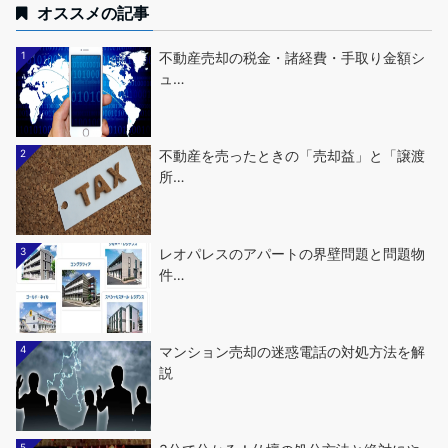
オススメの記事
1
不動産売却の税金・諸経費・手取り金額シ
ュ…
2
不動産を売ったときの「売却益」と「譲渡
所…
3
レオパレスのアパートの界壁問題と問題物
件…
4
マンション売却の迷惑電話の対処方法を解
説
5