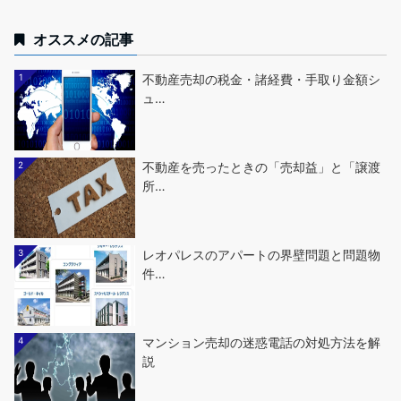
オススメの記事
1
不動産売却の税金・諸経費・手取り金額シ
ュ…
2
不動産を売ったときの「売却益」と「譲渡
所…
3
レオパレスのアパートの界壁問題と問題物
件…
4
マンション売却の迷惑電話の対処方法を解
説