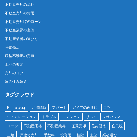
不動産売却の流れ
不動産売却の費用
不動産売却時のローン
不動産業界の裏側
不動産業者の選び方
任意売却
収益不動産の売買
土地の査定
売却のコツ
家の住み替え
タグクラウド
F
pickup
お得情報
アパート
ガイアの夜明け
コツ
シュミレーション
トラブル
マンション
リスク
レオパレス
ローン
不動産価格
不動産業界
任意売却
住み替え
住民税
土地
戸建て売却
手数料
投資用
控除
査定
業者選び