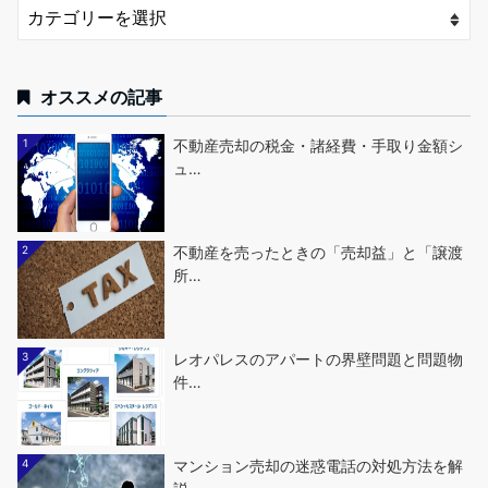
オススメの記事
1
不動産売却の税金・諸経費・手取り金額シ
ュ…
2
不動産を売ったときの「売却益」と「譲渡
所…
3
レオパレスのアパートの界壁問題と問題物
件…
4
マンション売却の迷惑電話の対処方法を解