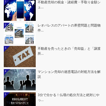
1
不動産売却の税金・諸経費・手取り金額シ
ュ…
2
レオパレスのアパートの界壁問題と問題物
件…
3
不動産を売ったときの「売却益」と「譲渡
所…
4
マンション売却の迷惑電話の対処方法を解
説
5
3分で分かる！仏壇の処分方法と絶対にや
っ…