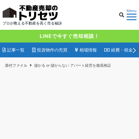
Menu
プロが教える不動産を高く売る秘訣
LINEで今すぐ売却相談！
記事一覧
投資物件の売買
相場情報
経費・税金
添付ファイル
儲かる or 儲からない アパート経営を徹底検証