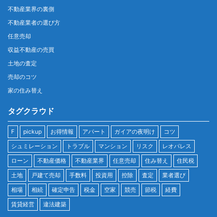
不動産業界の裏側
不動産業者の選び方
任意売却
収益不動産の売買
土地の査定
売却のコツ
家の住み替え
タグクラウド
F
pickup
お得情報
アパート
ガイアの夜明け
コツ
シュミレーション
トラブル
マンション
リスク
レオパレス
ローン
不動産価格
不動産業界
任意売却
住み替え
住民税
土地
戸建て売却
手数料
投資用
控除
査定
業者選び
相場
相続
確定申告
税金
空家
競売
節税
経費
賃貸経営
違法建築