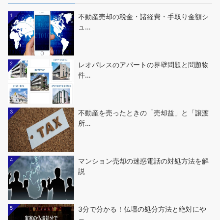
1
不動産売却の税金・諸経費・手取り金額シ
ュ…
2
レオパレスのアパートの界壁問題と問題物
件…
3
不動産を売ったときの「売却益」と「譲渡
所…
4
マンション売却の迷惑電話の対処方法を解
説
5
3分で分かる！仏壇の処分方法と絶対にや
っ…