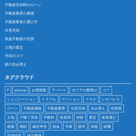
不動産売却時のローン
不動産業界の裏側
不動産業者の選び方
任意売却
収益不動産の売買
土地の査定
売却のコツ
家の住み替え
タグクラウド
F
pickup
お得情報
アパート
ガイアの夜明け
コツ
シュミレーション
トラブル
マンション
リスク
レオパレス
ローン
不動産価格
不動産業界
任意売却
住み替え
住民税
土地
戸建て売却
手数料
投資用
控除
査定
業者選び
相場
相続
確定申告
税金
空家
競売
節税
経費
賃貸経営
違法建築