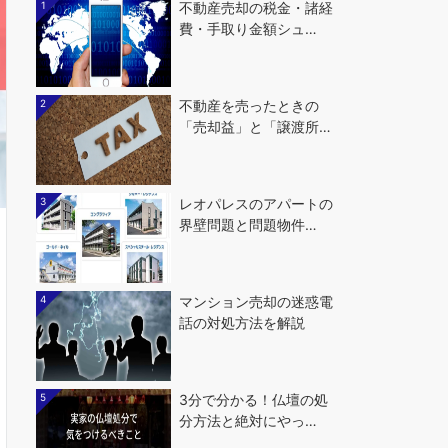
1
不動産売却の税金・諸経
費・手取り金額シュ…
2
不動産を売ったときの
「売却益」と「譲渡所…
3
レオパレスのアパートの
界壁問題と問題物件…
4
マンション売却の迷惑電
話の対処方法を解説
5
3分で分かる！仏壇の処
分方法と絶対にやっ…